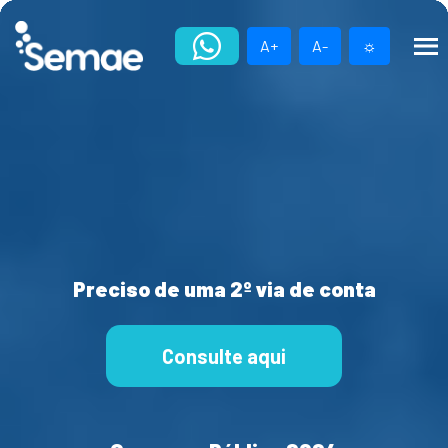
Skip
to
A+
A-
☼
content
Preciso de uma 2º via de conta
Consulte aqui