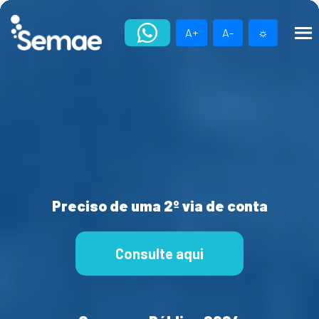
Skip
to
A+
A-
☼
content
Preciso de uma 2º via de conta
Consulte aqui