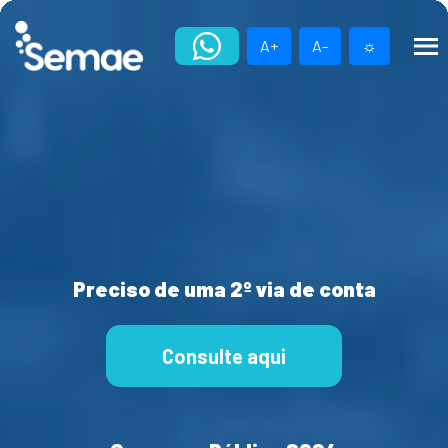
Skip
to
A+
A-
☼
content
Preciso de uma 2º via de conta
Consulte aqui