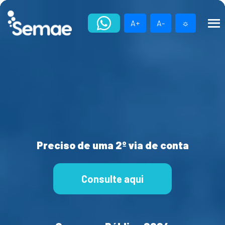
Skip
to
A+
A-
☼
content
Preciso de uma 2º via de conta
Consulte aqui