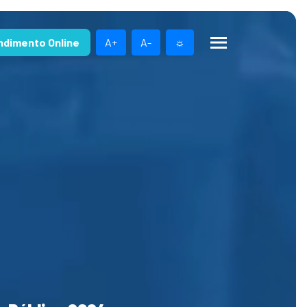
ndimento Online
A+
A-
☼