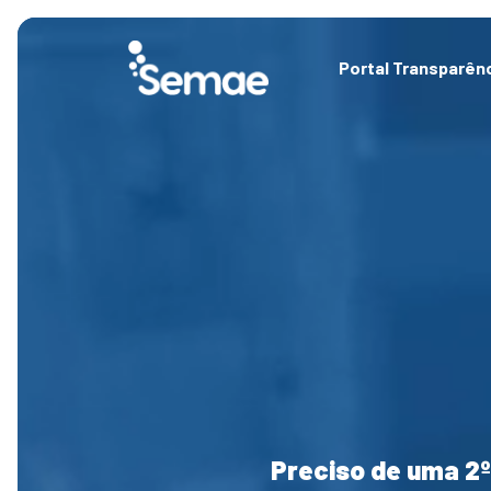
Skip
to
content
Portal Transparên
Preciso de uma 2º