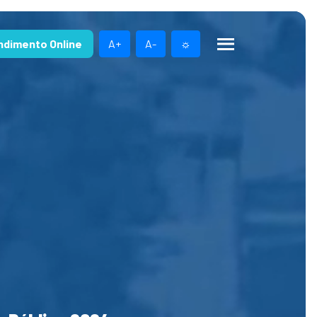
ndimento Online
A+
A-
☼