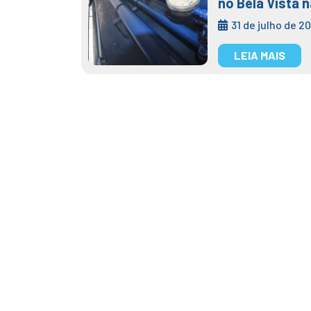
no Bela Vista n
31 de julho de 2
LEIA MAIS
No Dia Mundi
conhecem ET
22 mar 2023