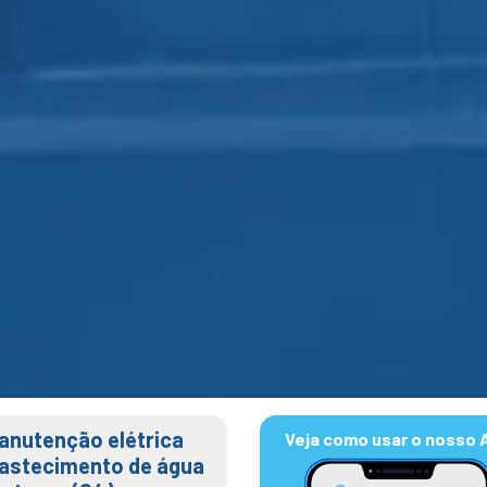
anutenção elétrica
Veja como usar o nosso 
bastecimento de água