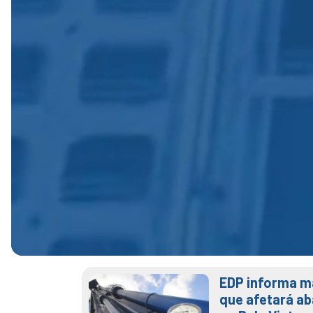
EDP informa m
que afetará a