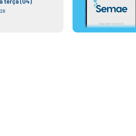
a terça (04)
026
al da Água, funcionários
A Leste