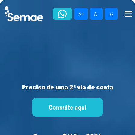
Skip
to
A+
A-
☼
content
Preciso de uma 2º via de conta
Consulte aqui