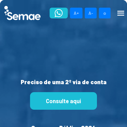
Skip
to
A+
A-
☼
content
Preciso de uma 2º via de conta
Consulte aqui