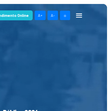
ndimento Online
A+
A-
☼