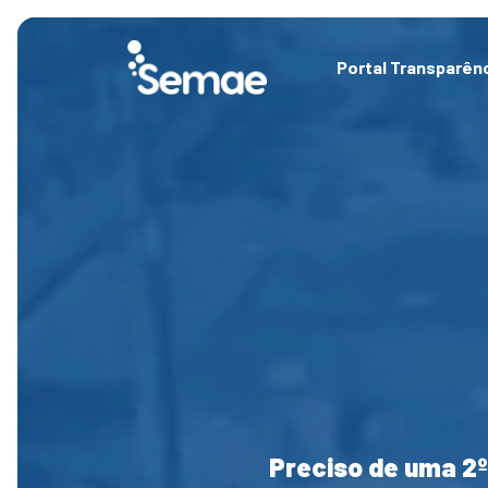
Skip
to
content
Portal Transparên
Preciso de uma 2º