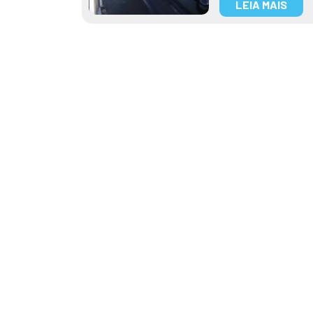
LEIA MAIS
Tag:
Trata
Mogi das Cruze
Posted on
20 de março de 2023
21
Mogi segue com bons indicadores
Fortaleza (77ª) e Recife (78ª), e
Para melhorar de forma consta
2022, foi entregue o esgotamen
Atualmente, o município execu