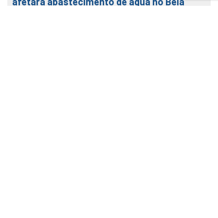
afetará abastecimento de água no Bela
Vista na terça (04)
31 de julho de 2026
LEIA MAIS
Veja como usar o nosso APP
Baixe o APP SEMAE