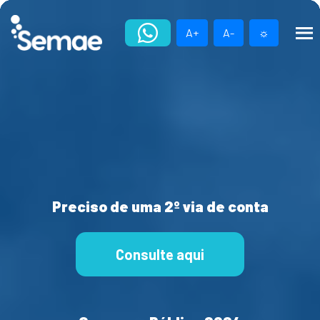
Skip
to
A+
A-
☼
content
Preciso de uma 2º via de conta
Consulte aqui