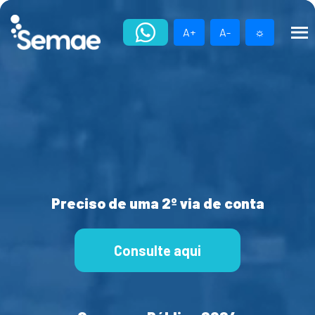
Skip
to
A+
A-
☼
content
Preciso de uma 2º via de conta
Consulte aqui