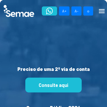
Skip
to
A+
A-
☼
content
Preciso de uma 2º via de conta
Consulte aqui