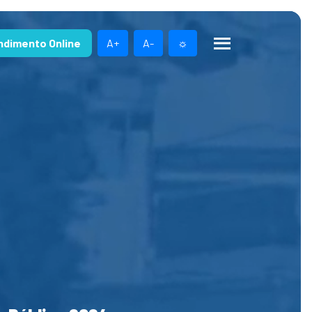
ndimento Online
A+
A-
☼