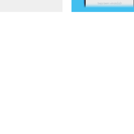
entado em treinamento da Funda
22
9 de dezembro de 2022
by
Assessoria de Imprensa
O Serviço Municipal de Águas e Esgotos (Semae) de Mogi das Cruz
recente treinamento promovido pela Superintendência de São Pa
Saúde (Funasa) para apresentação do manejo e operação da Unida
Qualidade da Água – um laboratório móvel onde podem ser realiza
básicos.
edade de Abastecimento de Água e Saneamento (Sanasa) de Campinas,
ualização de técnicos da área de tratamento de água, com relação 
 de laboratório e análises laboratoriais de campo.