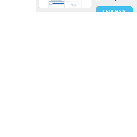
LEIA MAIS
Tag:
Sanasa
Semae é repres
Saúde
Posted on
30 de novembro de 20
O encontro, realizado na Soci
uma troca de experiências e at
práticas, manutenção e limpeza