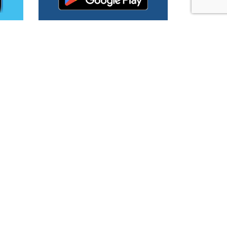
ção Nacional de
es foi representado no mais
ulo da Fundação Nacional de
de Móvel de Controle da
das análises de parâmetros
 no final de novembro, foi
à implantação das boas