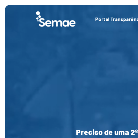
Skip
to
content
Portal Transparên
Preciso de uma 2º