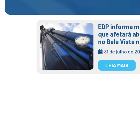
EDP informa m
que afetará a
no Bela Vista n
31 de julho de 2
LEIA MAIS
Tag:
geotecnologia
Semae Mogi das 
geotecnologia
Posted on
1 de outubro de 2025
2 