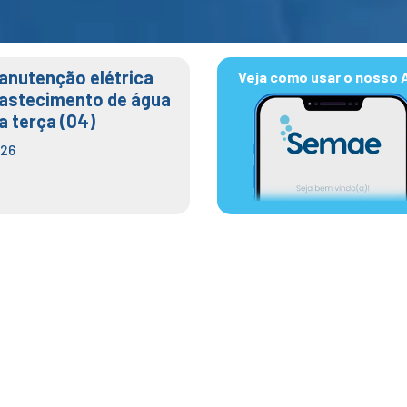
anutenção elétrica
Veja como usar o nosso 
bastecimento de água
a terça (04)
026
Cruzes é destaque em evento na
de outubro de 2025
by
Assessoria de Imprensa
O Semae Mogi das Cruzes apresentou, nesta terça-feira (30/09), o