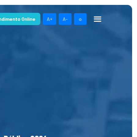
ndimento Online
A+
A-
☼