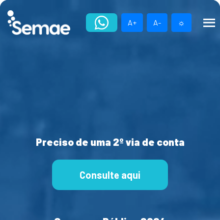
Skip
to
A+
A-
☼
content
Preciso de uma 2º via de conta
Consulte aqui