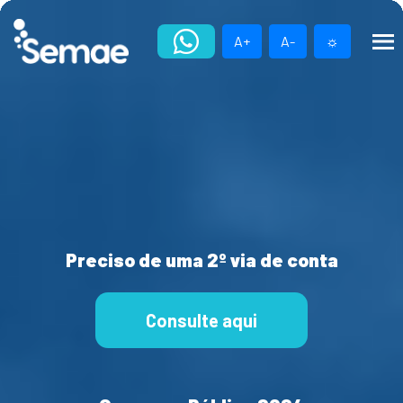
Skip
to
A+
A-
☼
content
Preciso de uma 2º via de conta
Consulte aqui