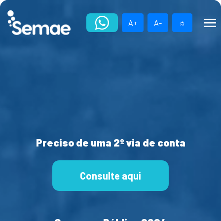
Skip
to
A+
A-
☼
content
Preciso de uma 2º via de conta
Consulte aqui