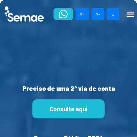
Skip
to
A+
A-
☼
content
Preciso de uma 2º via de conta
Consulte aqui