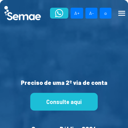
Skip
to
A+
A-
☼
content
Preciso de uma 2º via de conta
Consulte aqui