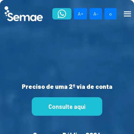
Skip
to
A+
A-
☼
content
Preciso de uma 2º via de conta
Consulte aqui