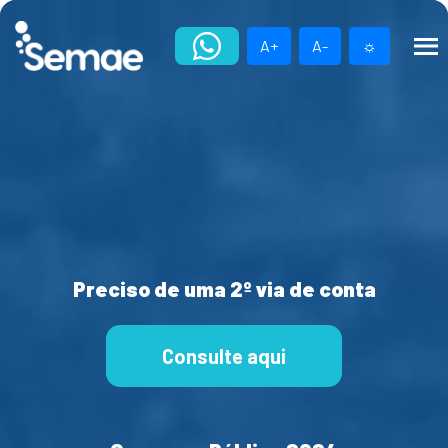
Skip
to
A+
A-
☼
content
Preciso de uma 2º via de conta
Consulte aqui