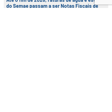
do Semae passam a ser Notas Fiscais de
Água e Saneamento
7 de agosto de 2026
LEIA MAIS
Veja como usar o nosso APP
Baixe o APP SEMAE