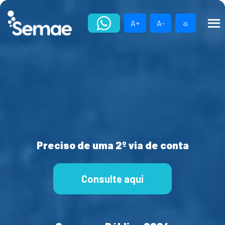
Skip
to
A+
A-
☼
content
Preciso de uma 2º via de conta
Consulte aqui