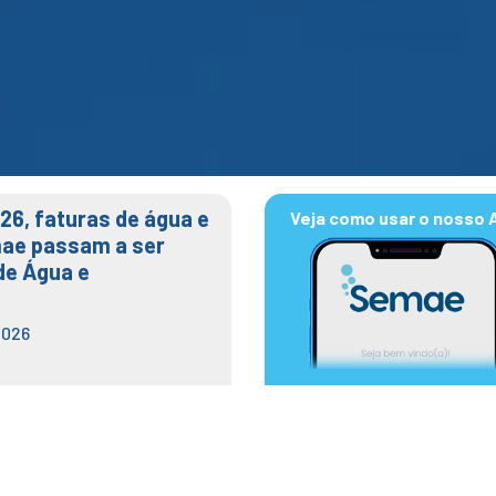
026, faturas de água e
Veja como usar o nosso 
ae passam a ser
de Água e
2026
E Jacareí visitam Semae Mogi d