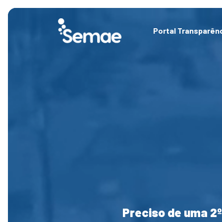
Skip
to
content
Portal Transparên
Preciso de uma 2º