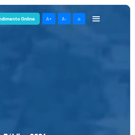
ndimento Online
A+
A-
☼