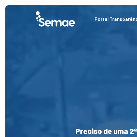
Skip
to
content
Portal Transparên
Preciso de uma 2º