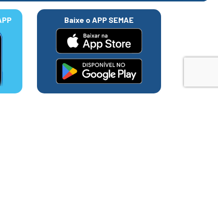
APP
Baixe o APP SEMAE
 de esgoto do
-feira (21/10), a substituição
 no Jardim Santos Dumont, e
ias, houve um problema no