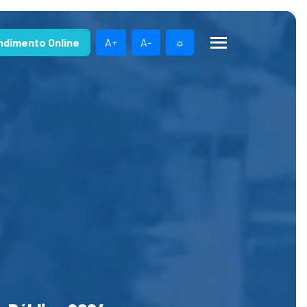
ndimento Online
A+
A-
☼