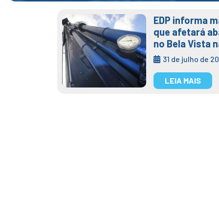
EDP informa m
que afetará a
no Bela Vista n
31 de julho de 2
LEIA MAIS
Tag:
Santos
Semae conclui i
Santos Dumont v
Posted on
21 de outubro de 2022
1