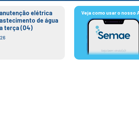
anutenção elétrica
Veja como usar o nosso 
bastecimento de água
a terça (04)
026
nstalação de bomba e elevatória
olta à plena operação
1 de novembro de 2022
by
Assessoria de Imprensa
O Serviço Municipal de Águas e Esgotos (Semae) concluiu, na quinta
de uma bomba da Estação Elevatória de Esgoto da rua Tanzania,
restabeleceu o pleno funcionamento da unidade. Há cerca de 20 d