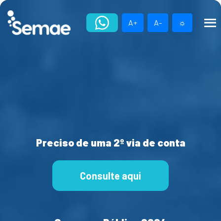
Skip
to
A+
A-
☼
content
Preciso de uma 2º via de conta
Consulte aqui