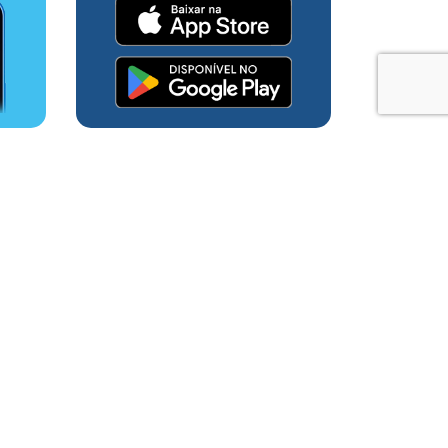
ara manutenção
nto de água, na próxima
eservatórios. As manutenções
struturas e equipamentos
m funcionamento do sistema. A
gurar a qualidade da água