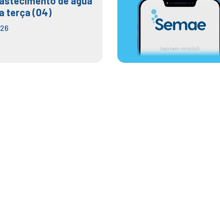
bastecimento de água
a terça (04)
026
rma paralisações programadas p
peza de reservatórios
 maio de 2025
by
Assessoria de Imprensa
O Semae Mogi das Cruzes informa as paralisações no abastecime
semana, para serviços de manutenção preventiva e limpeza de r
programadas e periódicas têm o objetivo de prevenir falhas em e
como tubulações, bombas e válvulas, e assim proporcionar o bo
limpeza de reservatórios é um procedimento necessário para asse
distribuída à população e também atende à legislação sanitária.