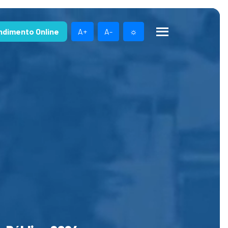
ndimento Online
A+
A-
☼