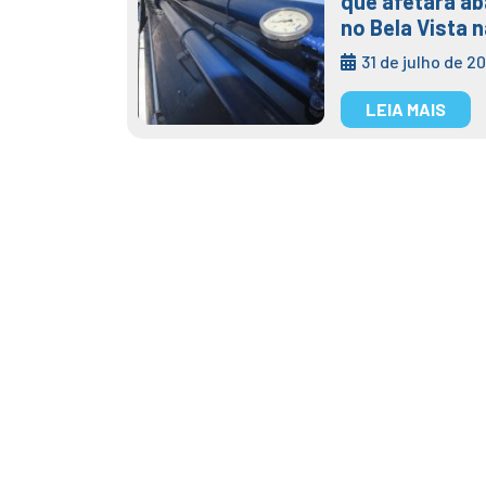
que afetará a
no Bela Vista n
31 de julho de 2
LEIA MAIS
Tag:
agenda
Autarquia info
preventiva e lim
Posted on
7 de maio de 2025
16 de