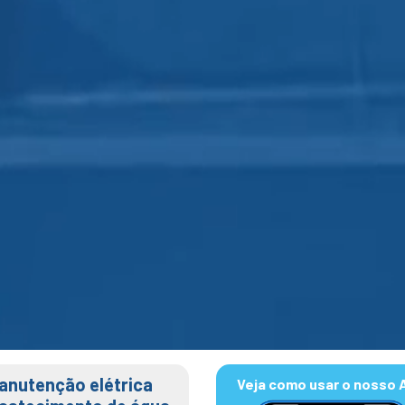
anutenção elétrica
Veja como usar o nosso 