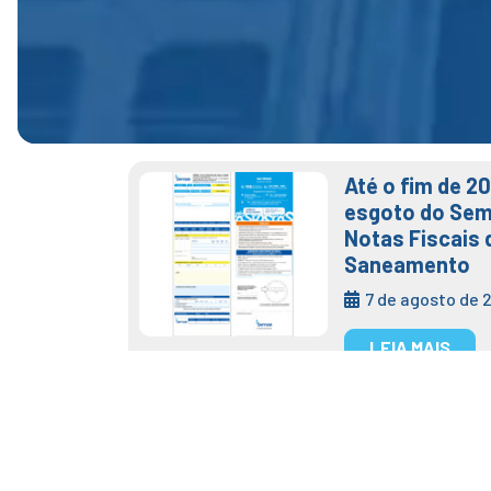
Até o fim de 2
esgoto do Sem
Notas Fiscais 
Saneamento
7 de agosto de 
LEIA MAIS
Tag:
número
Semae adota núm