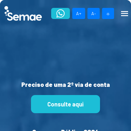
Skip
to
A+
A-
☼
content
Preciso de uma 2º via de conta
Consulte aqui