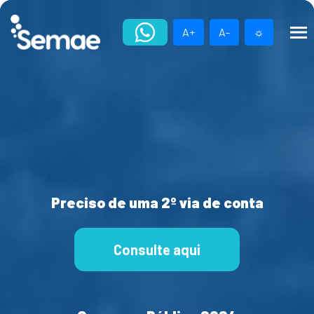
Skip
to
A+
A-
☼
content
Preciso de uma 2º via de conta
Consulte aqui