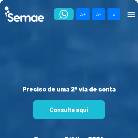
Skip
to
A+
A-
☼
content
Preciso de uma 2º via de conta
Consulte aqui