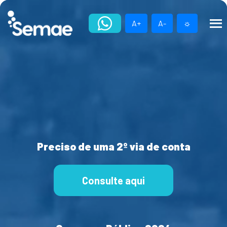
Skip
to
A+
A-
☼
content
Preciso de uma 2º via de conta
Consulte aqui