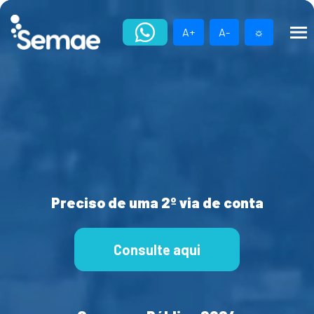
Skip
to
A+
A-
☼
content
Preciso de uma 2º via de conta
Consulte aqui