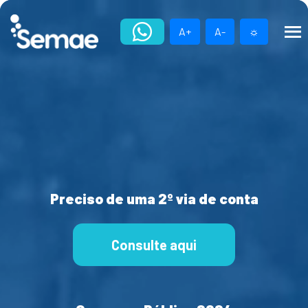
Skip
to
A+
A-
☼
content
Preciso de uma 2º via de conta
Consulte aqui