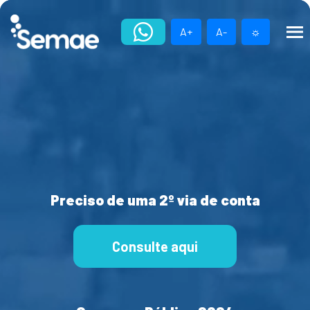
Skip
to
A+
A-
☼
content
Preciso de uma 2º via de conta
Consulte aqui