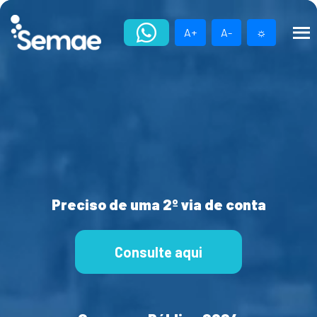
Skip
to
A+
A-
☼
content
Preciso de uma 2º via de conta
Consulte aqui