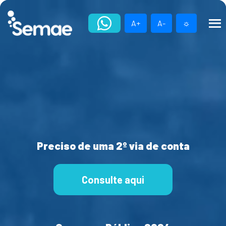
Skip
to
A+
A-
☼
content
Preciso de uma 2º via de conta
Consulte aqui