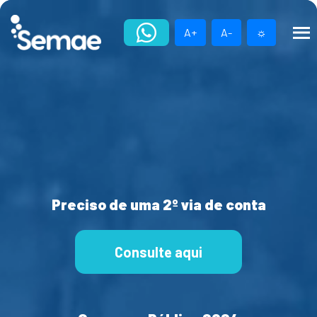
Skip
to
A+
A-
☼
content
Preciso de uma 2º via de conta
Consulte aqui