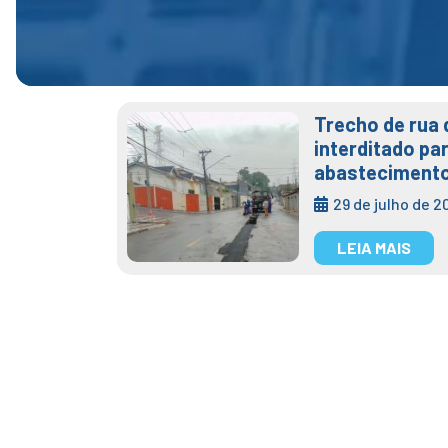
Trecho de rua 
interditado pa
abastecimento
29 de julho de 2
LEIA MAIS
Semae fará m
Vista, na pr
07 jun 2023