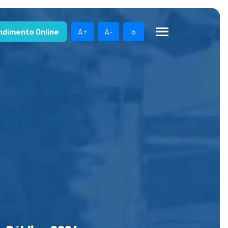
ndimento Online
A+
A-
☼