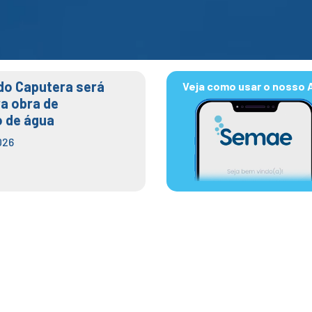
do Caputera será
Veja como usar o nosso 
ra obra de
 de água
026
anutenção preventiva no
óxima semana