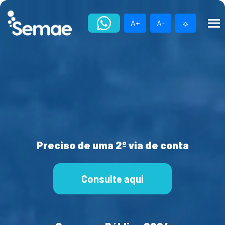
Skip
to
A+
A-
☼
content
Preciso de uma 2º via de conta
Consulte aqui