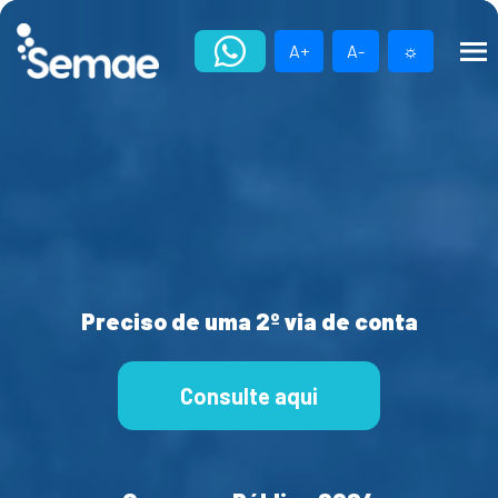
Skip
to
A+
A-
☼
content
Preciso de uma 2º via de conta
Consulte aqui