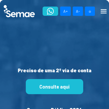
Skip
to
A+
A-
☼
content
Preciso de uma 2º via de conta
Consulte aqui