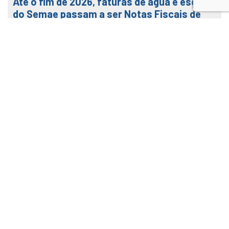
Até o fim de 2026, faturas de água e esgoto
do Semae passam a ser Notas Fiscais de
Água e Saneamento
7 de agosto de 2026
LEIA MAIS
Veja como usar o nosso APP