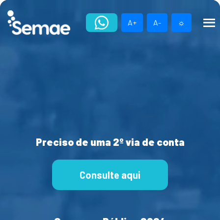
Skip
to
A+
A-
☼
content
Preciso de uma 2º via de conta
Consulte aqui