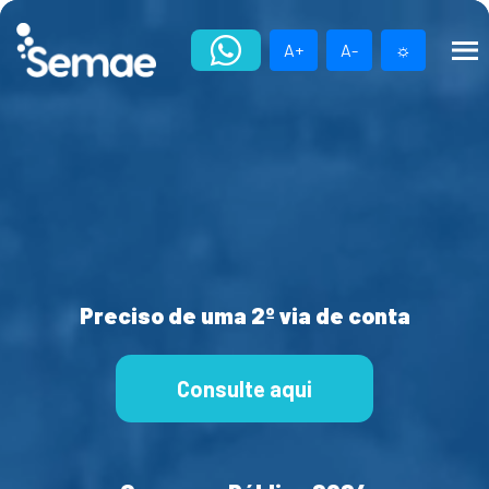
Skip
to
A+
A-
☼
content
Preciso de uma 2º via de conta
Consulte aqui