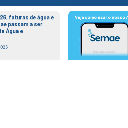
026, faturas de água e
Veja como usar o nosso 
ae passam a ser
de Água e
2026
DP interromperá energia 
ecimento de água no Barr
 quinta (04/05)