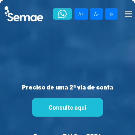
Skip
to
A+
A-
☼
content
Preciso de uma 2º via de conta
Consulte aqui