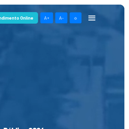
ndimento Online
A+
A-
☼