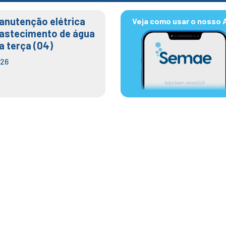
anutenção elétrica
Veja como usar o nosso 
bastecimento de água
a terça (04)
026
a Café das Mulheres com
eita Priscila Yamagami