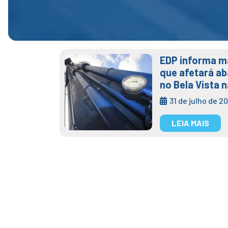
EDP informa m
que afetará a
no Bela Vista n
31 de julho de 2
LEIA MAIS
Semae corrig
atendimento 
nesta terça-f