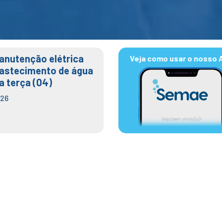
anutenção elétrica
Veja como usar o nosso 
bastecimento de água
a terça (04)
026
e problema e sistemas d
da autarquia voltam a fu
eira (29)