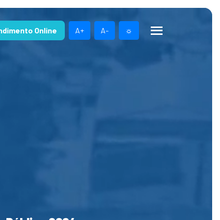
ndimento Online
A+
A-
☼