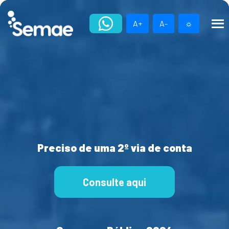
Skip
to
A+
A-
☼
content
Preciso de uma 2º via de conta
Consulte aqui