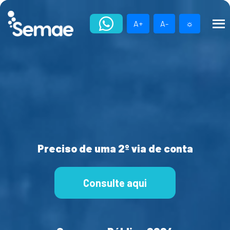
Skip
to
A+
A-
☼
content
Preciso de uma 2º via de conta
Consulte aqui