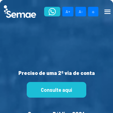
Skip
to
A+
A-
☼
content
Preciso de uma 2º via de conta
Consulte aqui